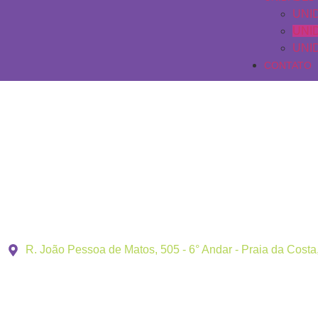
UNI
UNI
UNI
CONTATO
Unidade Busine
R. João Pessoa de Matos, 505 - 6° Andar - Praia da Costa,