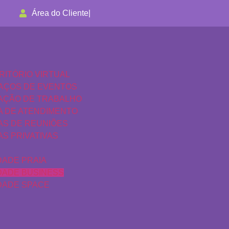
Área do Cliente
|
RITÓRIO VIRTUAL
AÇOS DE EVENTOS
AÇÃO DE TRABALHO
A DE ATENDIMENTO
AS DE REUNIÕES
AS PRIVATIVAS
DADE PRAIA
DADE BUSINESS
DADE SPACE