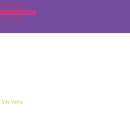
DADE PRAIA
DADE BUSINESS
DADE SPACE
ss
 Vila Velha