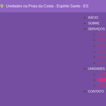
Unidades na Praia da Costa - Espírito Santo - ES
INÍCIO
SOBRE
SERVIÇOS
ESC
ESP
EST
SAL
SAL
SAL
UNIDADES
UNI
UNI
UNI
CONTATO